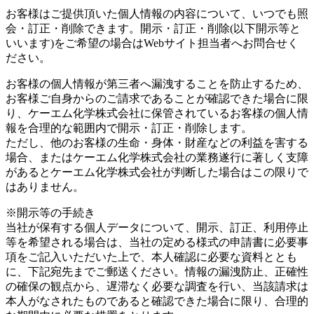
お客様はご提供頂いた個人情報の内容について、いつでも照
会・訂正・削除できます。開示・訂正・削除(以下開示等と
いいます)をご希望の場合はWebサイト担当者へお問合せく
ださい。
お客様の個人情報が第三者へ漏洩することを防止するため、
お客様ご自身からのご請求であることが確認できた場合に限
り、ケーエム化学株式会社に保管されているお客様の個人情
報を合理的な範囲内で開示・訂正・削除します。
ただし、他のお客様の生命・身体・財産などの利益を害する
場合、またはケーエム化学株式会社の業務遂行に著しく支障
があるとケーエム化学株式会社が判断した場合はこの限りで
はありません。
※開示等の手続き
当社が保有する個人データについて、開示、訂正、利用停止
等を希望される場合は、当社の定める様式の申請書に必要事
項をご記入いただいた上で、本人確認に必要な資料ととも
に、下記宛先までご郵送ください。情報の漏洩防止、正確性
の確保の観点から、遅滞なく必要な調査を行い、当該請求は
本人がなされたものであると確認できた場合に限り、合理的